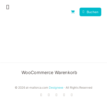
Zum
Toggle
Inhalt
Buchen
Navigation
springen
Home
Erlebnistag
Alle Erlebnisse
News, Tipps & Guides
WooCommerce Warenkorb
Über uns
Kontakt
© 2026 at-mallorca.com
Designexe
· All Rights Reserved