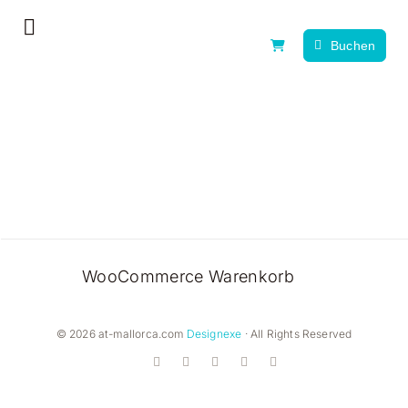
Zum
Toggle
Inhalt
Buchen
Navigation
springen
Home
Erlebnistag
Alle Erlebnisse
News, Tipps & Guides
WooCommerce Warenkorb
Über uns
Kontakt
© 2026 at-mallorca.com
Designexe
· All Rights Reserved