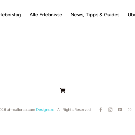
rlebnistag
Alle Erlebnisse
News, Tipps & Guides
Üb
026 at-mallorca.com
Designexe
· All Rights Reserved