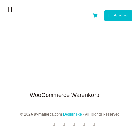
Zum
Toggle
Inhalt
Buchen
Navigation
springen
Home
Erlebnistag
Alle Erlebnisse
News, Tipps & Guides
WooCommerce Warenkorb
Über uns
Kontakt
© 2026 at-mallorca.com
Designexe
· All Rights Reserved