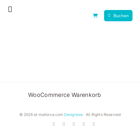
Zum
Toggle
Inhalt
Buchen
Navigation
springen
Home
Erlebnistag
Alle Erlebnisse
News, Tipps & Guides
WooCommerce Warenkorb
Über uns
Kontakt
© 2026 at-mallorca.com
Designexe
· All Rights Reserved