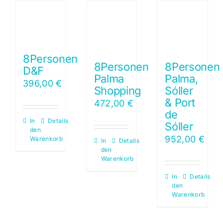
8Personen
8Personen
8Personen
D&F
Palma
Palma,
396,00
€
Shopping
Sóller
& Port
472,00
€
de
In
Details
Sóller
den
952,00
€
Warenkorb
In
Details
den
Warenkorb
In
Details
den
Warenkorb