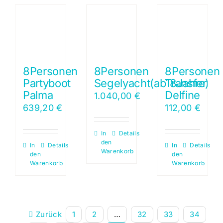
8Personen
8Personen
8Personen
Partyboot
Segelyacht(ab18Jahre)
Transfer
Palma
Delfine
1.040,00
€
639,20
€
112,00
€
In
Details
den
In
Details
In
Details
Warenkorb
den
den
Warenkorb
Warenkorb
Zurück
1
2
…
32
33
34