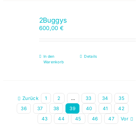
2Buggys
600,00
€
In den
Details
Warenkorb
Zurück
1
2
…
33
34
35
36
37
38
39
40
41
42
43
44
45
46
47
Vor