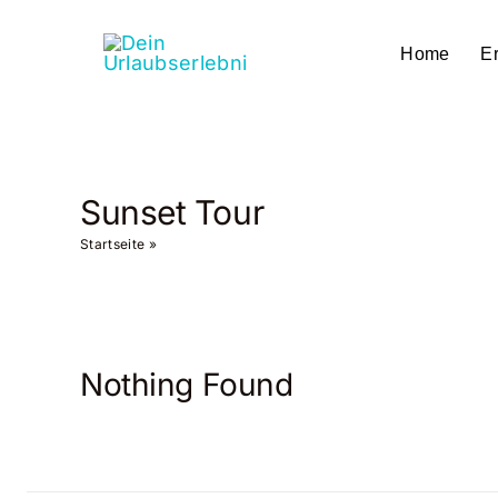
Zum
Inhalt
Home
Er
springen
Sunset Tour
Startseite
»
Sunset Tour
Nothing Found