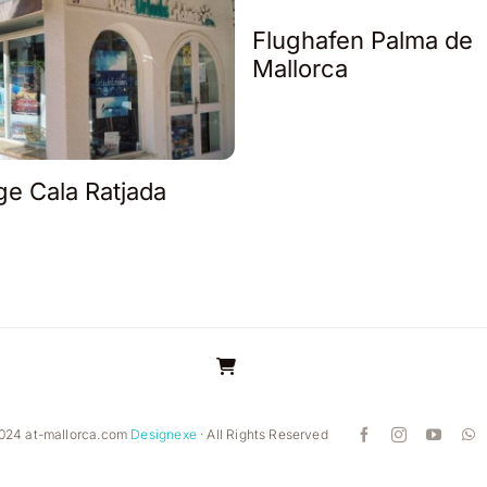
Flughafen Palma de
Mallorca
ge Cala Ratjada
024 at-mallorca.com
Designexe
· All Rights Reserved