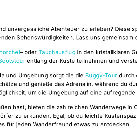
und unvergessliche Abenteuer zu erleben? Diese spa
erenden Sehenswürdigkeiten. Lass uns gemeinsam d
norchel
– oder
Tauchausflug
in den kristallklaren 
Bootstour
entlang der Küste teilnehmen und vers
ada und Umgebung sorgt die die
Buggy-Tour
durch 
hätze und genieße das Adrenalin, während du du
 Möglichkeit, um die Umgebung auf eine aufregend
en hast, bieten die zahlreichen Wanderwege in Cal
fer zu erkunden. Egal, ob du leichte Küstenspaz
es für jeden Wanderfreund etwas zu entdecken.