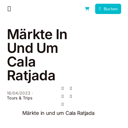
Zum
Buchen
Inhalt
Toggle
springen
Navigation
Home
Märkte In
Erlebnistag
Und Um
Cala
Alle Erlebnisse
Ratjada
News, Tipps & Guides
Über uns
16/04/2023
·
Tours & Trips
Kontakt
Märkte in und um Cala Ratjada